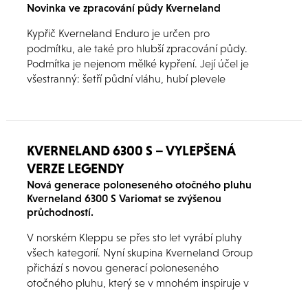
Novinka ve zpracování půdy Kverneland
Kypřič Kverneland Enduro je určen pro
podmítku, ale také pro hlubší zpracování půdy.
Podmítka je nejenom mělké kypření. Její účel je
všestranný: šetří půdní vláhu, hubí plevele
zapravením čerstvých semen do půdy,
umožňuje jejich rychlé vyklíčení a následnou
likvidaci orbou. Zároveň podmítka urychluje
klíčení semen plevelů ze staré půdní zásoby,
KVERNELAND 6300 S – VYLEPŠENÁ
později vzrostlým plevelům zabraňuje ve
VERZE LEGENDY
vysemenění a oslabuje vytrvalé plevele.
Následně podmítka usnadňuje samotnou orbu,
Nová generace poloneseného otočného pluhu
Kverneland 6300 S Variomat se zvýšenou
což znamená vyšší kvalitu orby a také úsporu
průchodností.
paliva při orání.
V norském Kleppu se přes sto let vyrábí pluhy
všech kategorií. Nyní skupina Kverneland Group
přichází s novou generací poloneseného
otočného pluhu, který se v mnohém inspiruje v
dříve představené a oceňované řadě pluhů