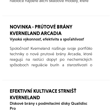
nabídce najdete akční skladové modely, které
představují ideální příležitost pro rozšíření nebo
modernizaci vašeho strojového parku za
výhodných podmínek. Kompletní přehled strojů
včetně jejich základních parametrů naleznete
NOVINKA - PRÚTOVÉ BRÁNY
níže v článku.
KVERNELAND ARCADIA
Vysoká výkonnosť, efektivita a spoľahlivosť
Spoločnosť Kverneland rozširuje svoje portfólio
techniky o nové prutové brány Arcadia, ktoré
reagujú na rastúci dopyt po nechemických
spôsoboch regulácie burín a starostlivosti o
pôdu. Novinka nadväzuje na existujúci sortiment
mechanického pletia značky Kverneland a je
určená pre široké spektrum plodín aj
pestovateľských podmienok.
EFEKTIVNÍ KULTIVACE STRNIŠŤ
KVERNELAND
Diskové brány s podmítacími disky Qualidisc
Pro