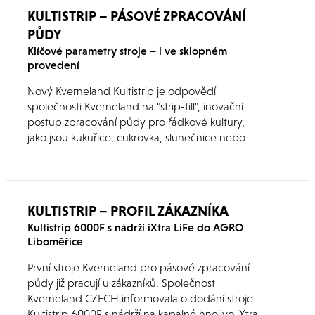
KULTISTRIP – PÁSOVÉ ZPRACOVÁNÍ
PŮDY
Klíčové parametry stroje – i ve sklopném
provedení
Nový Kverneland Kultistrip je odpovědí
společnosti Kverneland na "strip-till", inovační
postup zpracování půdy pro řádkové kultury,
jako jsou kukuřice, cukrovka, slunečnice nebo
řepka.
KULTISTRIP – PROFIL ZÁKAZNÍKA
Kultistrip 6000F s nádrží iXtra LiFe do AGRO
Liboměřice
První stroje Kverneland pro pásové zpracování
půdy již pracují u zákazníků. Společnost
Kverneland CZECH informovala o dodání stroje
Kultistrip 6000F s nádrží na kapalné hnojivo iXtra