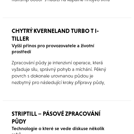
LiFe do AGRO Liboměřice v Čechách – do
Železných hor.
CHYTRÝ KVERNELAND TURBO T I-
TILLER
Vyšší přínos pro provozovatele a životní
prostředí
Zpracování půdy je intenzivní operace, která
vyžaduje sílu, správný pohyb a míchání. Pěkný
povrch s dokonale urovnanou půdou je
nezbytný pro následující kroky přípravy půdy,
které nakonec zajistí dokonalý růst semen.
Počasí a půdní podmínky se liší. Proto musí mít
kultivátor velkou flexibilitu a schopnost provést
práci nejlepším efektivním způsobem za co
STRIPTILL – PÁSOVÉ ZPRACOVÁNÍ
nejmenších provozních nákladů.
PŮDY
Technologie o které se vede diskuse několik