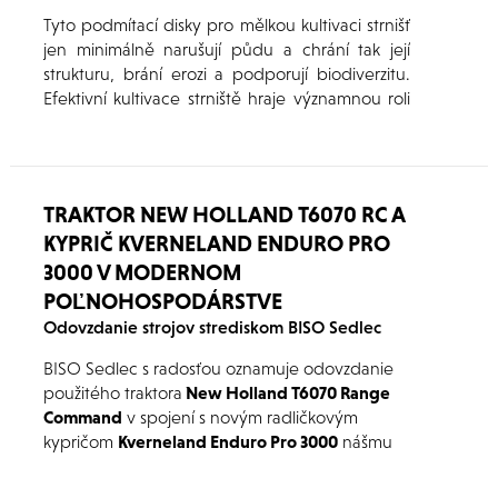
Tyto podmítací disky pro mělkou kultivaci strnišť
jen minimálně narušují půdu a chrání tak její
strukturu, brání erozi a podporují biodiverzitu.
Efektivní kultivace strniště hraje významnou roli
díky mechanickému odstraňování plevele a
přispívá tak k vyšší udržitelnosti.
TRAKTOR NEW HOLLAND T6070 RC A
KYPRIČ KVERNELAND ENDURO PRO
3000 V MODERNOM
POĽNOHOSPODÁRSTVE
Odovzdanie strojov strediskom BISO Sedlec
BISO Sedlec s radosťou oznamuje odovzdanie
použitého traktora
New Holland T6070 Range
Command
v spojení s novým radličkovým
kypričom
Kverneland Enduro Pro 3000
nášmu
ďaľšiemu spokojnému zákazníkovi.