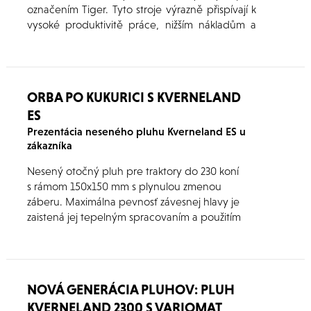
označením Tiger. Tyto stroje výrazně přispívají k
vysoké produktivitě práce, nižším nákladům a
optimálním výnosům. Jsou určené především k
jarnímu otevření půdy a kvalitní přípravě
seťového lůžka, ale lze využít i před podzimním
setím.
ORBA PO KUKURICI S KVERNELAND
ES
Prezentácia neseného pluhu Kverneland ES u
zákazníka
Nesený otočný pluh pre traktory do 230 koní
s rámom 150x150 mm s plynulou zmenou
záberu. Maximálna pevnosť závesnej hlavy je
zaistená jej tepelným spracovaním a použitím
ocele v najvyššej kvalite.
NOVÁ GENERÁCIA PLUHOV: PLUH
KVERNELAND 2300 S VARIOMAT