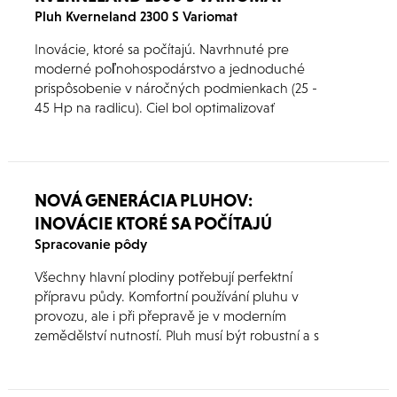
Pluh Kverneland 2300 S Variomat
Inovácie, ktoré sa počítajú. Navrhnuté pre
moderné poľnohospodárstvo a jednoduché
prispôsobenie v náročných podmienkach (25 -
45 Hp na radlicu). Ciel bol optimalizovať
efektívnosť a ziskovosť.
NOVÁ GENERÁCIA PLUHOV:
INOVÁCIE KTORÉ SA POČÍTAJÚ
Spracovanie pôdy
Všechny hlavní plodiny potřebují perfektní
přípravu půdy. Komfortní používání pluhu v
provozu, ale i při přepravě je v moderním
zemědělství nutností. Pluh musí být robustní a s
dlouhou životností, aby se investice vyplatila. To
Vám nová generace pluhů firmy Kverneland
zajistí.