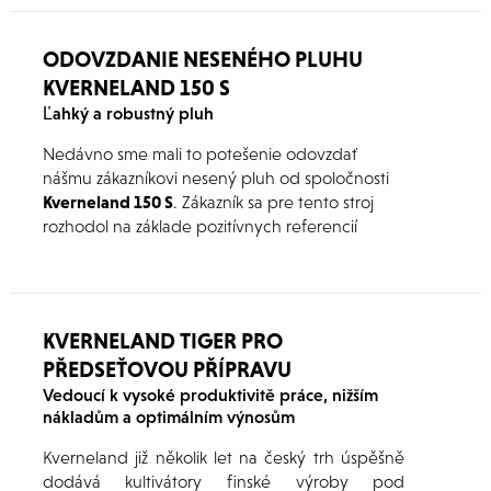
ODOVZDANIE NESENÉHO PLUHU
KVERNELAND 150 S
Ľahký a robustný pluh
Nedávno sme mali to potešenie odovzdať
nášmu zákazníkovi nesený pluh od spoločnosti
Kverneland 150 S
. Zákazník sa pre tento stroj
rozhodol na základe pozitívnych referencií
súvisiacich so značkou Kverneland. Veríme, že
náš zákazník bude mať radosť zo spoľahlivého
výkonu a efektívnosti pluhu pri obrábaní pôdy.
KVERNELAND TIGER PRO
PŘEDSEŤOVOU PŘÍPRAVU
Vedoucí k vysoké produktivitě práce, nižším
nákladům a optimálním výnosům
Kverneland již několik let na český trh úspěšně
dodává kultivátory finské výroby pod