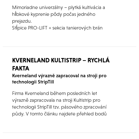
Mimoriadne univerzálny – plytká kultivácia a
hĺbkové kyprenie pôdy počas jedného
prejazdu.
Stĺpice PRO-LIFT + sekcia tanierových brán
Qualidisc Farmer (s priemerom 520x5mm) + DD
valec (s priemerom 600 mm) = DTX
KVERNELAND KULTISTRIP – RYCHLÁ
FAKTA
Kverneland výrazně zapracoval na stroji pro
technologii StripTill
Firma Kverneland během posledních let
výrazně zapracovala na stroji Kultistrip pro
technologii StripTill tzv. pásového zpracování
půdy. V tomto článku najdete přehled bodů
důležitých pro rychlou orientaci v problematice.