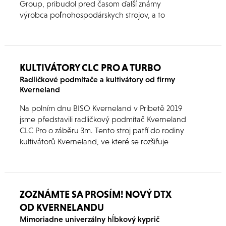
Group, pribudol pred časom ďalší známy
výrobca poľnohospodárskych strojov, a to
americký Great Plains. Great Plains so sídlom v
Kansase má pomerne široké portfólio výrobkov,
ktoré vhodne dopĺňa techniku Kverneland.
Obe spoločnosti sa vzájomne podporujú a
KULTIVÁTORY CLC PRO A TURBO
podieľajú sa na společných projektoch. Vo
Radličkové podmítače a kultivátory od firmy
vývoji a konštrukcii pracuje v oboch
Kverneland
spoločnostiach viac ako 300 pracovníkov, ktorí
sa podieľajú na vzniku nových inteligentných a
Na polním dnu BISO Kverneland v Pribetě 2019
vyspelých poľnohospodárskych strojov,
jsme představili radličkový podmítač Kverneland
technológií a systémov. Jedným z prvých
CLC Pro o záběru 3m. Tento stroj patří do rodiny
nových spoločných produktov je kyprič
kultivátorů Kverneland, ve které se rozšiřuje
Kverneland DTX..
nabídka u modelů TURBO.
ZOZNÁMTE SA PROSÍM! NOVÝ DTX
OD KVERNELANDU
Mimoriadne univerzálny hĺbkový kyprič