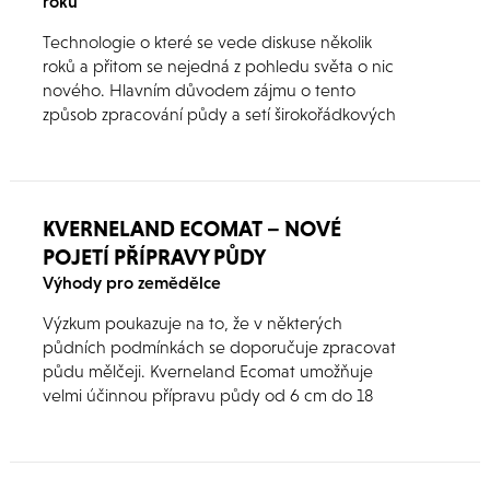
roků
Technologie o které se vede diskuse několik
roků a přitom se nejedná z pohledu světa o nic
nového. Hlavním důvodem zájmu o tento
způsob zpracování půdy a setí širokořádkových
plodin byla především eroze půdy při prudkých
deštích. Jenže…
KVERNELAND ECOMAT – NOVÉ
POJETÍ PŘÍPRAVY PŮDY
Výhody pro zemědělce
Výzkum poukazuje na to, že v některých
půdních podmínkách se doporučuje zpracovat
půdu mělčeji. Kverneland Ecomat umožňuje
velmi účinnou přípravu půdy od 6 cm do 18
cm. Tu zvládá výborně v lehkých až středně
těžkých půdách.