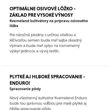
OPTIMÁLNE OSIVOVÉ LÔŽKO -
ZÁKLAD PRE VYSOKÉ VÝNOSY
Kverneland kultivátory na prípravu osivového
lôžka
Pre náročné plodiny s určitou vitalitou a
klíčivosťou semien bude mať sejba zásadný
význam a bude mať vplyv na rovnomerný
výskyt jedincov a vývoj rastlín.
PLYTKÉ AJ HLBOKÉ SPRACOVANIE -
ENDURO!
Spracovanie pôdy
Nový všestranný kultivátor Kverneland Enduro
bude tou správnou voľbou pre malé plytké aj
hlbšie spracovanie pôdy.