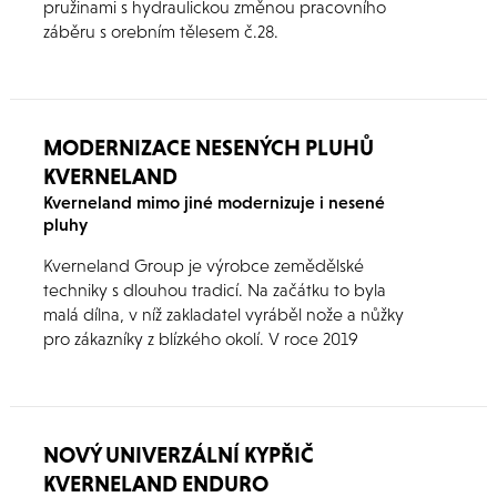
pružinami s hydraulickou změnou pracovního
záběru s orebním tělesem č.28.
MODERNIZACE NESENÝCH PLUHŮ
KVERNELAND
Kverneland mimo jiné modernizuje i nesené
pluhy
Kverneland Group je výrobce zemědělské
techniky s dlouhou tradicí. Na začátku to byla
malá dílna, v níž zakladatel vyráběl nože a nůžky
pro zákazníky z blízkého okolí. V roce 2019
společnost Kverneland slavila 140. výročí
existence a zároveň představuje zajímavé
novinky.
NOVÝ UNIVERZÁLNÍ KYPŘIČ
KVERNELAND ENDURO