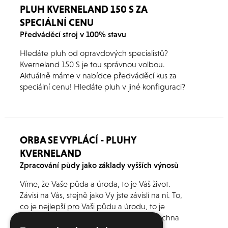
PLUH KVERNELAND 150 S ZA
SPECIÁLNÍ CENU
Předváděcí stroj v 100% stavu
Hledáte pluh od opravdových specialistů?
Kverneland 150 S je tou správnou volbou.
Aktuálně máme v nabídce předváděcí kus za
speciální cenu! Hledáte pluh v jiné konfiguraci?
Poptejte si u nás nabídku přímo pro Vás.
ORBA SE VYPLÁCÍ - PLUHY
KVERNELAND
Zpracování půdy jako základy vyšších výnosů
Víme, že Vaše půda a úroda, to je Váš život.
Závisí na Vás, stejně jako Vy jste závislí na ní. To,
co je nejlepší pro Vaši půdu a úrodu, to je
nejlepší i pro Vás. Veškeré naše úsilí a všechna