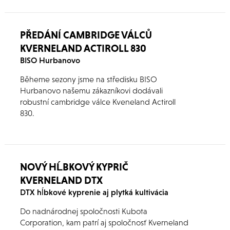
2500 i-Plough a je tak vylepšenou verzí
legendárního pluhu Kverneland PB.
PŘEDÁNÍ CAMBRIDGE VÁLCŮ
KVERNELAND ACTIROLL 830
BISO Hurbanovo
Běheme sezony jsme na středisku BISO
Hurbanovo našemu zákazníkovi dodávali
robustní cambridge válce Kveneland Actiroll
830.
NOVÝ HĹBKOVÝ KYPRIČ
KVERNELAND DTX
DTX hĺbkové kyprenie aj plytká kultivácia
Do nadnárodnej spoločnosti Kubota
Corporation, kam patrí aj spoločnosť Kverneland