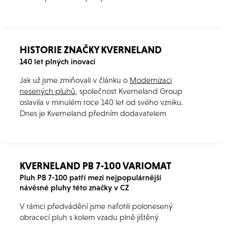
HISTORIE ZNAČKY KVERNELAND
140 let plných inovací
Jak už jsme zmiňovali v článku o
Modernizaci
nesených pluhů
, společnost Kverneland Group
oslavila v minulém roce 140 let od svého vzniku.
Dnes je Kverneland předním dodavatelem
široké škály zemědělské techniky.
KVERNELAND PB 7-100 VARIOMAT
Pluh PB 7-100 patří mezi nejpopulárnější
návěsné pluhy této značky v CZ
V rámci předvádění jsme nafotili polonesený
obracecí pluh s kolem vzadu plně jištěný