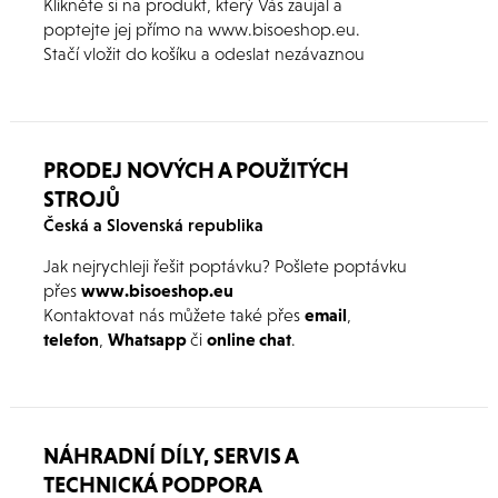
Klikněte si na produkt, který Vás zaujal a
poptejte jej přímo na
www.bisoeshop.eu
.
Stačí vložit do košíku a odeslat nezávaznou
poptávku.
PRODEJ NOVÝCH A POUŽITÝCH
STROJŮ
Česká a Slovenská republika
Jak nejrychleji řešit poptávku? Pošlete poptávku
přes
www.bisoeshop.eu
Kontaktovat nás můžete také přes
email
,
telefon
,
Whatsapp
či
online chat
.
Jednotlivé kontakty naleznete zde.
NÁHRADNÍ DÍLY, SERVIS A
TECHNICKÁ PODPORA