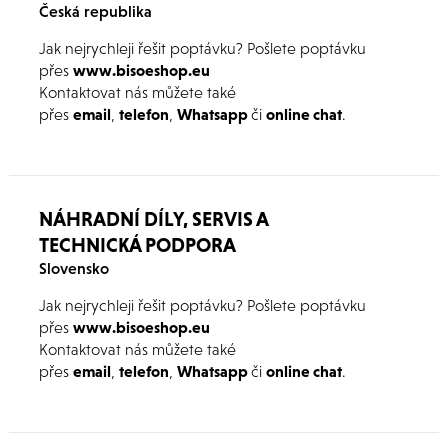
Česká republika
Jak nejrychleji řešit poptávku? Pošlete poptávku
přes
www.bisoeshop.eu
Kontaktovat nás můžete také
přes
email
,
telefon
,
Whatsapp
či
online chat
.
Jednotlivé kontakty naleznete zde.
NÁHRADNÍ DÍLY, SERVIS A
TECHNICKÁ PODPORA
Slovensko
Jak nejrychleji řešit poptávku? Pošlete poptávku
přes
www.bisoeshop.eu
Kontaktovat nás můžete také
přes
email
,
telefon
,
Whatsapp
či
online chat
.
Jednotlivé kontakty naleznete zde.