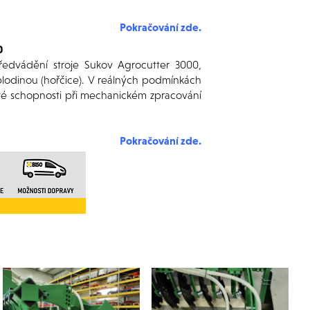
Pokračování zde.
0
edvádění stroje Sukov Agrocutter 3000,
iplodinou (hořčice). V reálných podmínkách
t své schopnosti při mechanickém zpracování
Pokračování zde
.