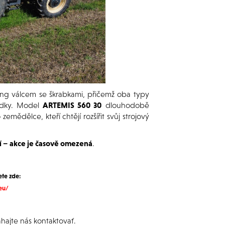
ring válcem se škrabkami, přičemž oba typy
ledky. Model
ARTEMIS 560 30
dlouhodobě
emědělce, kteří chtějí rozšířit svůj strojový
í –
akce je časově omezená
.
ete zde:
eu/
hajte nás kontaktovať.