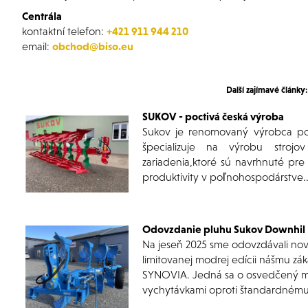
Centrála
kontaktní telefon:
+421 911 944 210
email:
obchod@biso.eu
Další zajímavé články:
SUKOV - poctivá česká výroba
Sukov
je renomovaný výrobca poľ
špecializuje na výrobu strojo
zariadenia,ktoré sú navrhnuté pre
produktivity v poľnohospodárstve..
Odovzdanie pluhu Sukov Downhil
Na jeseň 2025 sme odovzdávali no
limitovanej modrej edícii
nášmu záka
SYNOVIA
. Jedná sa o osvedčený mo
vychytávkami oproti štandardnému