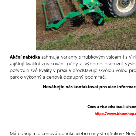
Akční nabídka
zahrnuje varianty s trubkovým válcem i s V-
zajišťují kvalitní zpracování půdy a výborné pracovní výs
potvrzuje své kvality v praxi a představuje skvělou volbu pro z
park o výkonný a cenově dostupný podmítač.
Neváhejte nás kontaktovat pro více informac
Cenu a více informací nalezn
https://www.bisoeshop.
Máte záujem o cenovú ponuku alebo o iný stroj Sukov
? Nevá