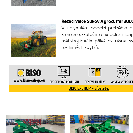
Řezací válce Sukov Agrocutter 300
V uplynulém období proběhlo př
které se uskutečnilo na poli s mez
měl stroj ideální příležitost ukáza
rostlinných zbytků.