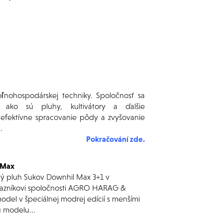
nohospodárskej techniky. Spoločnosť sa
v ako sú pluhy, kultivátory a ďalšie
 efektívne spracovanie pôdy a zvyšovanie
.
Pokračování zde.
 Max
vý pluh
Sukov Downhil Max 3+1
v
zníkovi spoločnosti
AGRO HARAG &
del v špeciálnej modrej edícií s menšími
 modelu...