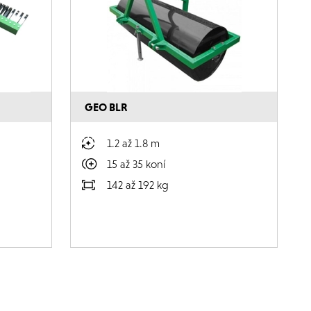
GEO BLR
1.2 až 1.8 m
15 až 35 koní
142 až 192 kg