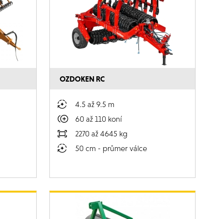
OZDOKEN RC
4.5 až 9.5 m
60 až 110 koní
2270 až 4645 kg
50 cm - průmer válce