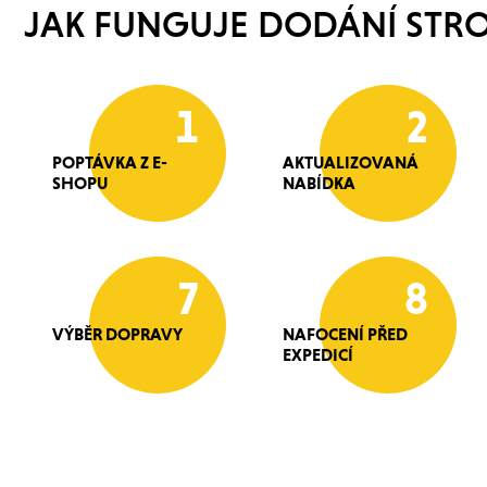
JAK FUNGUJE DODÁNÍ STRO
1
2
POPTÁVKA Z E-
AKTUALIZOVANÁ
SHOPU
NABÍDKA
7
8
VÝBĚR DOPRAVY
NAFOCENÍ PŘED
EXPEDICÍ