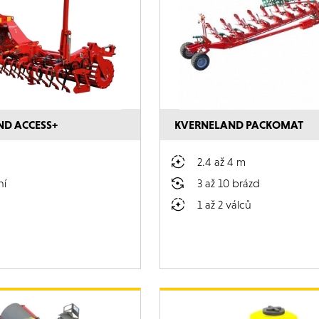
ND ACCESS+
KVERNELAND PACKOMAT
2.4 až 4 m
ní
3 až 10 brázd
1 až 2 válců