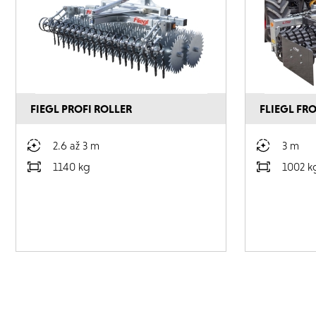
FIEGL PROFI ROLLER
FLIEGL FR
2.6 až 3 m
3 m
1140 kg
1002 k