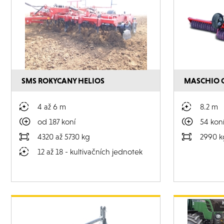
SMS ROKYCANY HELIOS
MASCHIO 
4 až 6 m
8.2 m
od 187 koní
54 kon
4320 až 5730 kg
2990 k
12 až 18 - kultivačních jednotek