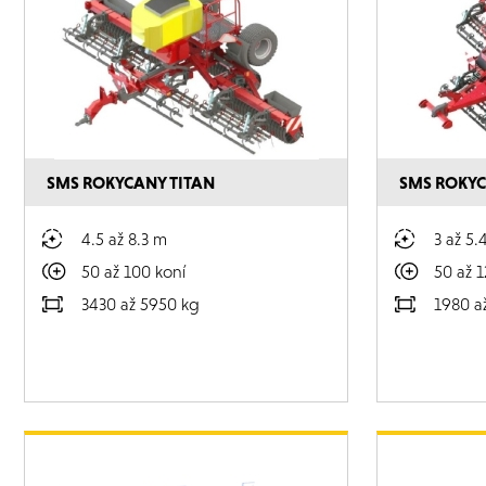
SMS ROKYCANY TITAN
SMS ROKY
4.5 až 8.3 m
3 až 5.
50 až 100 koní
50 až 1
3430 až 5950 kg
1980 a