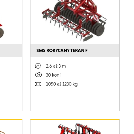
SMS ROKYCANY TERAN F
2.6 až 3 m
30 koní
1050 až 1230 kg