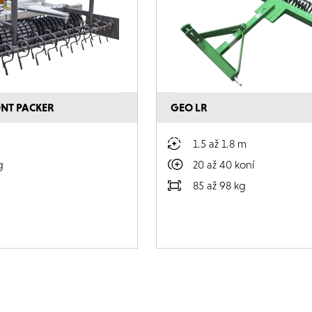
ONT PACKER
GEO LR
1.5 až 1.8 m
g
20 až 40 koní
85 až 98 kg