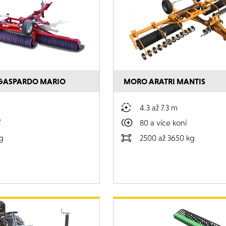
GASPARDO MARIO
MORO ARATRI MANTIS
4.3 až 7.3 m
í
80 a více koní
g
2500 až 3650 kg