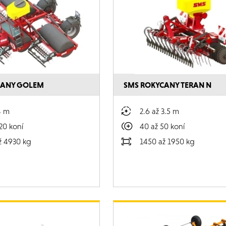
CANY GOLEM
SMS ROKYCANY TERAN N
4 m
2.6 až 3.5 m
20 koní
40 až 50 koní
ž 4930 kg
1450 až 1950 kg