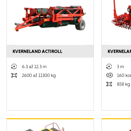
KVERNELAND ACTIROLL
KVERNELA
6.3 až 12.3 m
3 m
2600 až 11300 kg
160 ko
858 kg