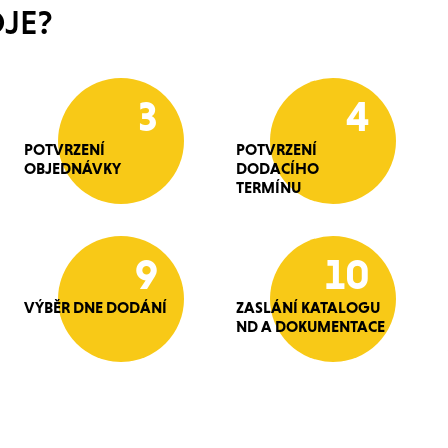
JE?
3
4
POTVRZENÍ
POTVRZENÍ
OBJEDNÁVKY
DODACÍHO
TERMÍNU
9
10
VÝBĚR DNE DODÁNÍ
ZASLÁNÍ KATALOGU
ND A DOKUMENTACE