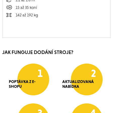
15 až 35 koní
142 až 192 kg
JAK FUNGUJE DODÁNÍ STROJE?
1
2
POPTÁVKA Z E-
AKTUALIZOVANÁ
SHOPU
NABÍDKA