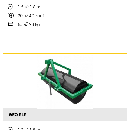
1.5 až 1.8 m
20 až 40 koní
85 až 98 kg
GEO BLR
1.2 až 1.8 m