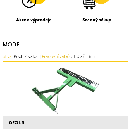
Akce a výprodeje
Snadný nákup
MODEL
Stroj
: Pěch / válec |
Pracovní záběr
: 1,0 až 1,8 m
GEO LR