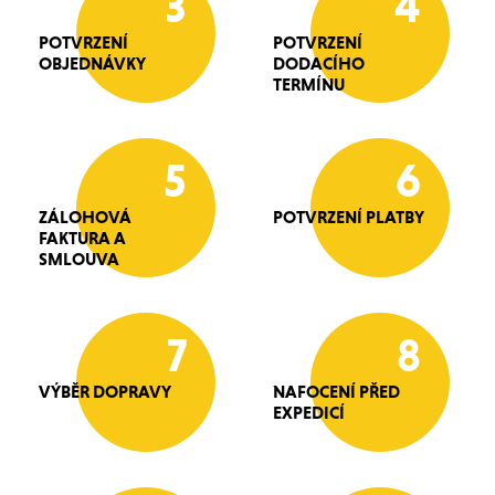
3
4
POTVRZENÍ
POTVRZENÍ
OBJEDNÁVKY
DODACÍHO
TERMÍNU
5
6
ZÁLOHOVÁ
POTVRZENÍ PLATBY
FAKTURA A
SMLOUVA
7
8
VÝBĚR DOPRAVY
NAFOCENÍ PŘED
EXPEDICÍ