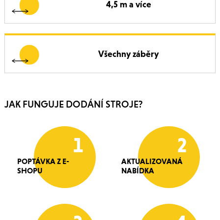
4,5 m a více
Všechny záběry
JAK FUNGUJE DODÁNÍ STROJE?
1
2
POPTÁVKA Z E-
AKTUALIZOVANÁ
SHOPU
NABÍDKA