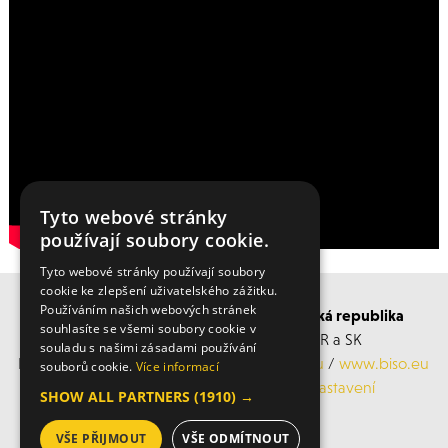
Tyto webové stránky
používají soubory cookie.
Tyto webové stránky používají soubory
cookie ke zlepšení uživatelského zážitku.
Používáním našich webových stránek
BISO SCHRATTENECKER Česká a Slovenská republika
souhlasíte se všemi soubory cookie v
Obchodní s servisní střediska po ČR a SK
souladu s našimi zásadami používání
Mobil: +420 606 183 360, Email:
info@biso.eu
/
www.biso.eu
souborů cookie.
Více informací
ochrana osobních údajů
/
Cookies nastavení
SHOW ALL PARTNERS
(1910) →
VŠE PŘIJMOUT
VŠE ODMÍTNOUT
© 2026 Biso